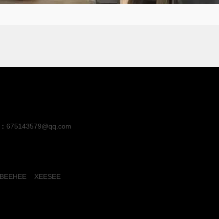
：
675143579@qq.com
BEEHEE
XEESEE